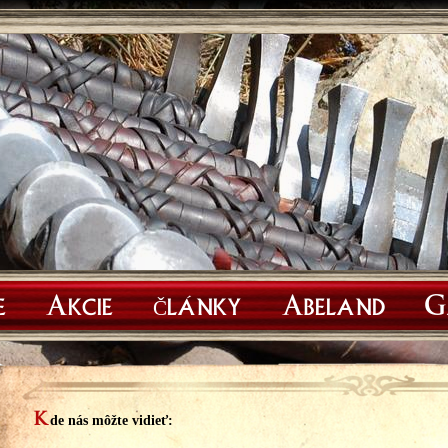
e
Akcie
Články
Abeland
G
K
de nás môžte vidieť: